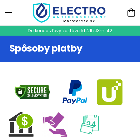
iontoforeza.sk
Do konca zľavy zostáva
1d :21h :13m :41
Spôsoby platby