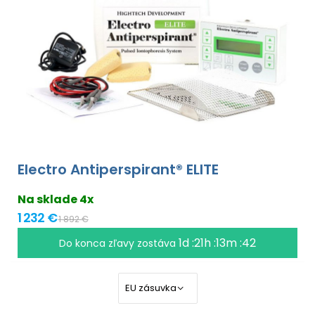
Electro Antiperspirant® ELITE
Na sklade 4x
1 232 €
1 892 €
1d :21h :13m :41
Do konca zľavy zostáva