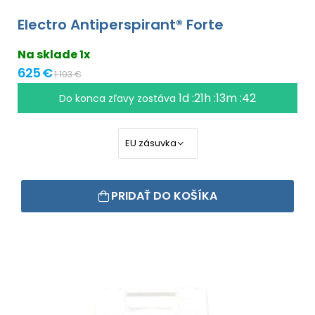
Electro Antiperspirant® Forte
Na sklade 1x
625 €
1 103 €
1d :21h :13m :41
Do konca zľavy zostáva
PRIDAŤ DO KOŠÍKA