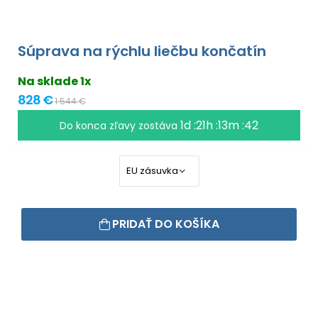
Súprava na rýchlu liečbu končatín
Na sklade 1x
828 €
1 544 €
1d :21h :13m :41
Do konca zľavy zostáva
PRIDAŤ DO KOŠÍKA