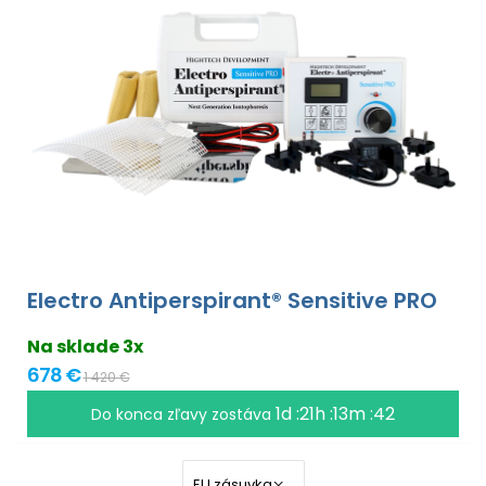
Electro Antiperspirant® Sensitive PRO
Na sklade 3x
678 €
1 420 €
1d :21h :13m :41
Do konca zľavy zostáva