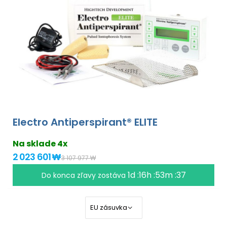
Electro Antiperspirant® ELITE
Na sklade 4x
2 023 601 ₩
3 107 977 ₩
1d :16h :53m :37
Do konca zľavy zostáva