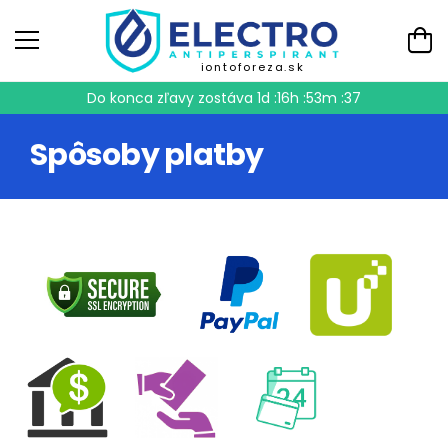
iontoforeza.sk
Do konca zľavy zostáva
1d :16h :53m :37
Spôsoby platby