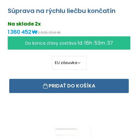
Súprava na rýchlu liečbu končatín
Na sklade 2x
1 360 452 ₩
2 535 904 ₩
1d :16h :53m :37
Do konca zľavy zostáva
PRIDAŤ DO KOŠÍKA