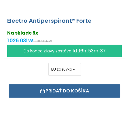
Electro Antiperspirant® Forte
Na sklade 5x
1 026 031 ₩
1 811 564 ₩
1d :16h :53m :37
Do konca zľavy zostáva
PRIDAŤ DO KOŠÍKA