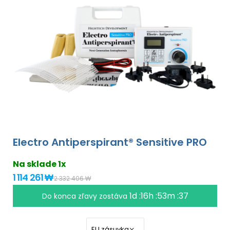
Electro Antiperspirant® Sensitive PRO
Na sklade 1x
1 114 261 ₩
2 332 406 ₩
1d :16h :53m :37
Do konca zľavy zostáva